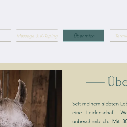
Massage & K-Taping
Über mich
Termi
Übe
Seit meinem siebten Leb
eine Leidenschaft. W
unbeschreiblich. Mit 3