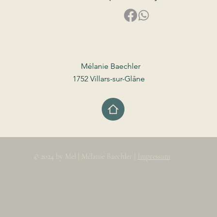
Mélanie Baechler
1752 Villars-sur-Glâne
© 2024 by Mel | Mélanie Baechler |
Impressum