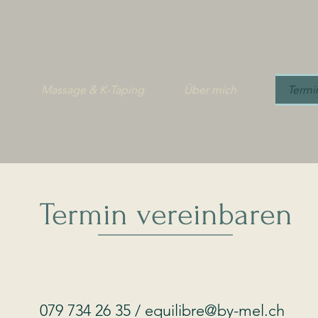
Massage & K-Taping
Über mich
Termi
Termin vereinbaren
079 734 26 35 / equilibre
@by-mel.ch